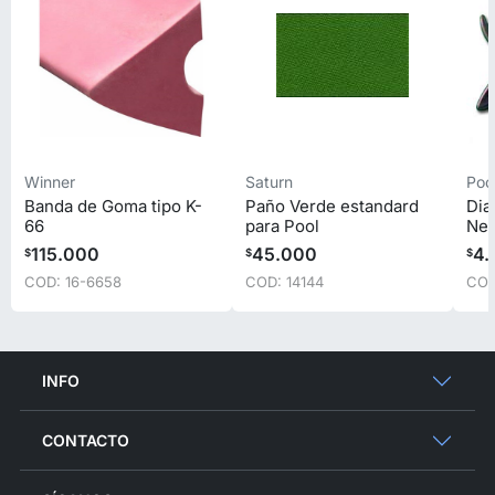
Winner
Saturn
Pool
Banda de Goma tipo K-
Paño Verde estandard
Dia
66
para Pool
Ne
115.000
45.000
4.
$
$
$
COD: 16-6658
COD: 14144
COD
INFO
CONTACTO