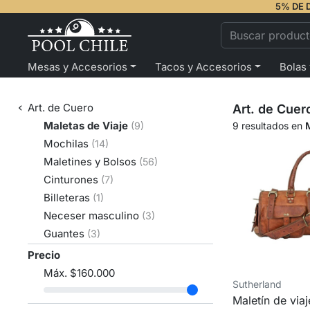
5% DE 
Mesas y Accesorios
Tacos y Accesorios
Bolas
Art. de Cuero
Art. de Cuer
Maletas de Viaje
(9)
9 resultados en
Mochilas
(14)
Maletines y Bolsos
(56)
Cinturones
(7)
Billeteras
(1)
Neceser masculino
(3)
Guantes
(3)
Precio
Máx.
$160.000
Sutherland
Maletín de viaj