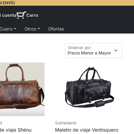
N ENVÍO
i cuenta
Carro
 Cuero
Otros
Ofertas
Ordenar por
nd
Sutherland
de viaje Shénu
Maletín de viaje Ventisquero