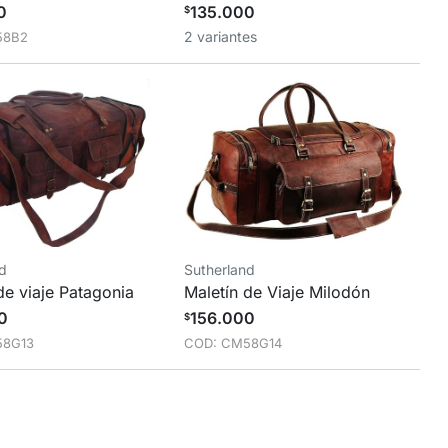
0
135.000
$
2 variantes
58B2
nd
Sutherland
de viaje Patagonia
Maletín de Viaje Milodón
0
156.000
$
58G13
COD: CM58G14