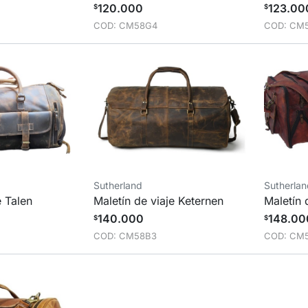
120.000
123.00
$
$
COD: CM58G4
COD: CM
Sutherland
Sutherla
e Talen
Maletín de viaje Keternen
Maletín 
140.000
148.00
$
$
COD: CM58B3
COD: CM