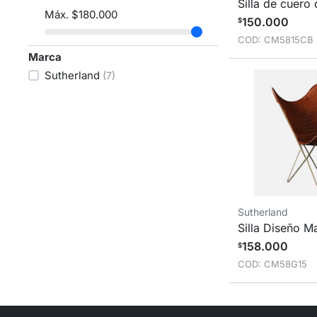
Silla de cuero
Máx.
$180.000
150.000
$
COD: CM5815CB
Marca
Sutherland
(7)
Sutherland
Silla Diseño M
158.000
$
COD: CM58G15