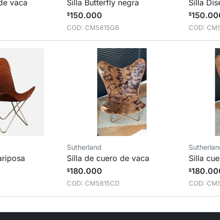
 de vaca
Silla Butterfly negra
Silla Di
150.000
150.00
$
$
COD: CM5815GB
COD: CM
Sutherland
Sutherla
ariposa
Silla de cuero de vaca
Silla cu
180.000
180.00
$
$
COD: CM5815CD
COD: CM