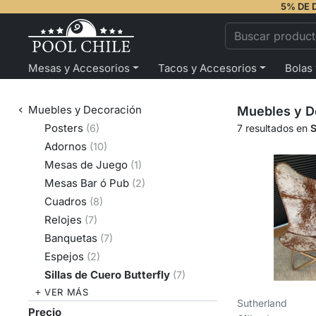
5% DE 
Mesas y Accesorios
Tacos y Accesorios
Bolas
Muebles y Decoración
Muebles y D
Posters
(6)
7 resultados en
S
Adornos
(10)
Mesas de Juego
(1)
Mesas Bar ó Pub
(2)
Cuadros
(8)
Relojes
(7)
Banquetas
(7)
Espejos
(2)
Sillas de Cuero Butterfly
(7)
VER MÁS
Sutherland
Precio