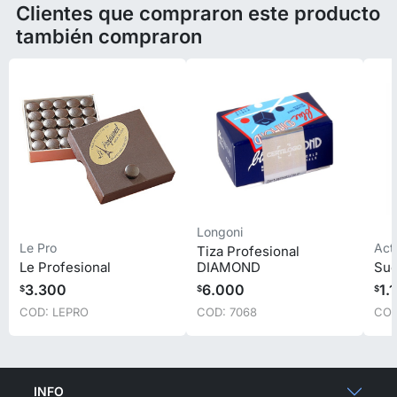
Clientes que compraron este producto
también compraron
Longoni
Le Pro
Act
Tiza Profesional
Le Profesional
DIAMOND
Sue
3.300
6.000
1.
$
$
$
COD: LEPRO
COD: 7068
COD
INFO