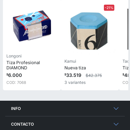
-21%
Longoni
Kamui
Ta
Tiza Profesional
DIAMOND
Nueva tiza
Tiz
6.000
33.519
48
$42.375
$
$
$
3 variantes
COD: 7068
COD
INFO
CONTACTO