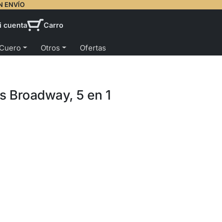
N ENVÍO
i cuenta
Carro
 Cuero
Otros
Ofertas
s Broadway, 5 en 1