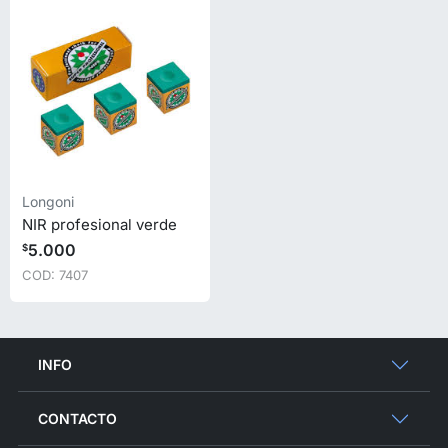
Longoni
NIR profesional verde
5.000
$
COD: 7407
INFO
CONTACTO