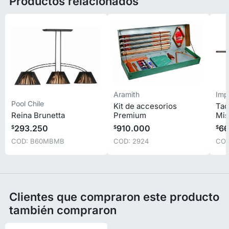
Productos relacionados
Aramith
Impe
Pool Chile
Kit de accesorios
Tac
Reina Brunetta
Premium
Mis
293.250
910.000
66
$
$
$
COD: B60MBMB
COD: 2924
COD
Clientes que compraron este producto
también compraron